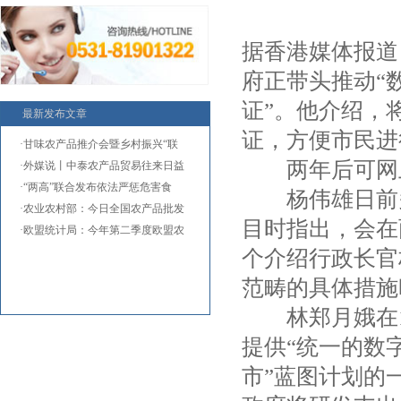
据香港媒体报道
府正带头推动“
证”。他介绍，
最新发布文章
证，方便市民进
·甘味农产品推介会暨乡村振兴“联
两年后可网
·外媒说丨中泰农产品贸易往来日益
·“两高”联合发布依法严惩危害食
杨伟雄日前多
·农业农村部：今日全国农产品批发
目时指出，会在
·欧盟统计局：今年第二季度欧盟农
个介绍行政长官
范畴的具体措施
林郑月娥在10
提供“统一的数
市”蓝图计划的