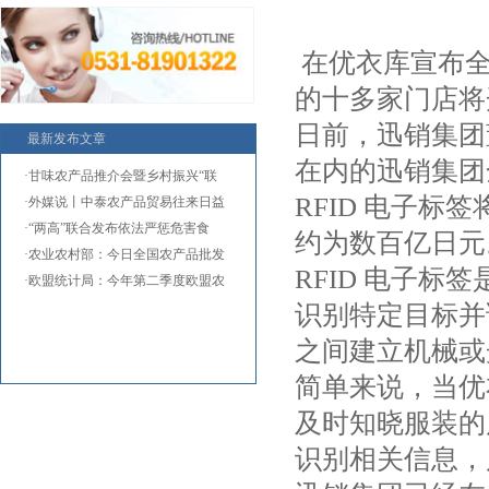
在优衣库宣布全
的十多家门店将
日前，迅销集团
最新发布文章
在内的迅销集团全
·甘味农产品推介会暨乡村振兴“联
RFID 电子
·外媒说丨中泰农产品贸易往来日益
·“两高”联合发布依法严惩危害食
约为数百亿日元
·农业农村部：今日全国农产品批发
RFID 电子
·欧盟统计局：今年第二季度欧盟农
识别特定目标并
之间建立机械或
简单来说，当优
及时知晓服装的
识别相关信息，