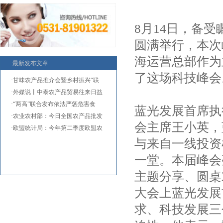
8月14日，备
圆满举行，本次
海运营总部作为
最新发布文章
了这场科技峰会
·甘味农产品推介会暨乡村振兴“联
·外媒说丨中泰农产品贸易往来日益
·“两高”联合发布依法严惩危害食
蓝光发展首席执
·农业农村部：今日全国农产品批发
会主席王小英，
·欧盟统计局：今年第二季度欧盟农
与来自一线投资
一堂。本届峰会
主题分享、圆桌
大会上蓝光发展
求、科技发展三