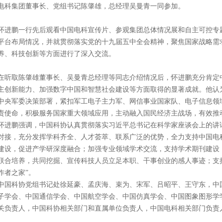
电科集团董事长、党组书记陈肇雄，总经理吴曼青一同参加。
怀进鹏一行先后观看中国电科宣传片、参观集团总体情况展和自主可控专
平台布局情况，并就贯彻落实党的十九届五中全会精神，聚焦国家战略需
养、科技创新等方面进行了深入交流。
在听取陈肇雄董事长、吴曼青总经理等同志介绍情况后，怀进鹏充分肯定
主创新能力、加强数字中国和智慧社会建设等方面取得的显著成就。他认
中央军委决策部署，紧扣军工电子主力军、网信事业国家队、电子信息领域
责使命，积极服务国家重大领域应用，主动融入国民经济主战场，有效推
怀进鹏强调，中国科协认真贯彻落实习近平总书记在科学家座谈会上的讲
对接，充分发挥学科齐全、人才荟萃、联系广泛的优势，全力支持中国电科
建设，促进产学研深度融合；加强专业领域学术交流，支持学术期刊建设
联合培养，共同挖掘、宣传科技人员立足本职、干事创业的感人事迹；支
作者之家”。
中国科协党组书记处徐延豪、孟庆海、束为、宋军、吕昭平、王守东，中
子学会、中国通信学会、中国航空学会、中国仿真学会、中国图象图形学
关负责人，中国科协相关部门和直属单位负责人，中国电科相关部门负责