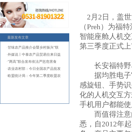
2月2日，盖世
（Preh）为福
智能座舱人机交
最新发布文章
第三季度正式上
·甘味农产品推介会暨乡村振兴“联
·外媒说丨中泰农产品贸易往来日益
·“两高”联合发布依法严惩危害食
长安福特野马M
·农业农村部：今日全国农产品批发
据均胜电子官
·欧盟统计局：今年第二季度欧盟农
感旋钮、手势识
化的人机交互方
手机用户都能使
而值得注意的
悉，自2012